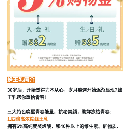
蜂王乳简介
30岁后，开始觉得力不从心，岁月痕迹开始逐渐显现?蜂
王乳帮你重拾青春!
三大特色唤醒青春能量，抗老美颜，助妳冻结青春:
1.四倍高浓缩蜂王乳
拥有6%高纯度癸烯酸，和40种以上的维生素、矿物质、