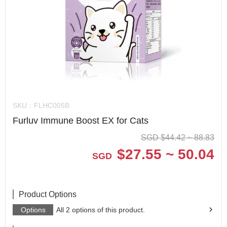
SKU：
FLHC005B
Furluv Immune Boost EX for Cats
SGD
$
44.42 ~ 88.83
$
27.55 ~ 50.04
SGD
Product Options
Options
All 2 options of this product.