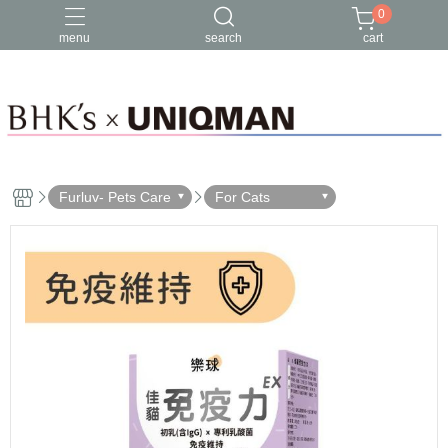
0
menu
search
cart
Furluv- Pets Care
For Cats