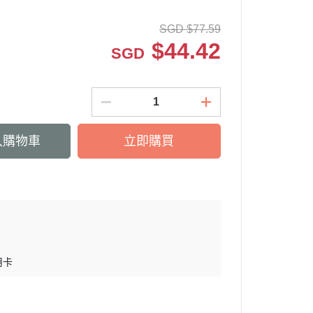
SGD
$
77.59
$
44.42
SGD
入購物車
立即購買
用卡