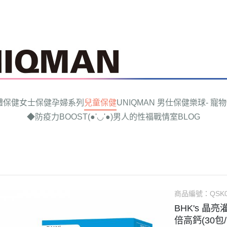
體保健
女士保健
孕婦系列
兒童保健
UNIQMAN 男仕保健
樂球- 寵
◆防疫力BOOST
(●'◡'●)男人的性福戰情室
BLOG
商品編號：
QSK
BHK's 晶
倍高鈣(30包