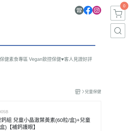
0
物保健
素食專區 Vegan
飲控保健
♥客人見證好評
兒童保健
005B
亮灌鈣組 兒童小晶澈葉黃素(60粒/盒)+兒童
/盒)【補鈣護眼】