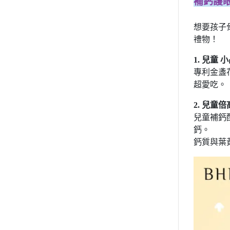
補鈣護眼
想要孩子
禮物！
1. 兒童
專利金盞
超愛吃。
2. 兒童
兒童補鈣
鈣。
鈣質與葉