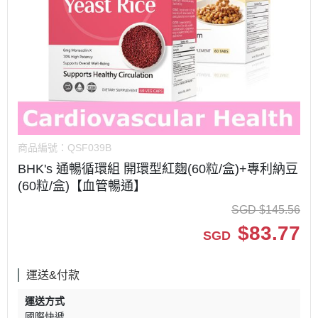
商品編號：
QSF039B
BHK's 通暢循環組 開環型紅麴(60粒/盒)+專利納豆
(60粒/盒)【血管暢通】
SGD
$
145.56
$
83.77
SGD
運送&付款
運送方式
國際快遞