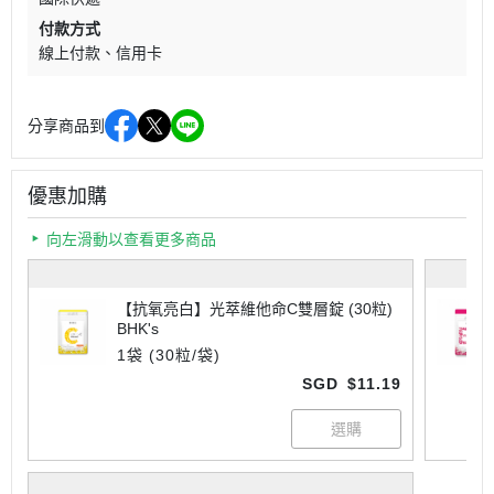
付款方式
線上付款
信用卡
分享商品到
優惠加購
向左滑動以查看更多商品
【抗氧亮白】光萃維他命C雙層錠 (30粒)
BHK's
1袋 (30粒/袋)
SGD
$11.19