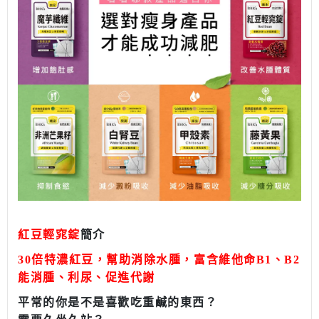
紅豆輕窕錠
簡介
30
倍特濃紅豆，幫助消除水腫，富含維他命
B1
、
B2
能消腫、利尿、促進代謝
平常的你是不是喜歡吃重鹹的東西？