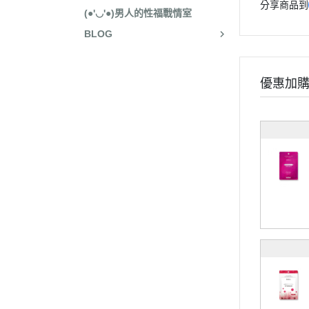
分享商品到
(●'◡'●)男人的性福戰情室
BLOG
優惠加