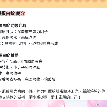
蛋白錠 簡介
蛋白錠 功效介紹
子膠原胜肽：深層補充彈力因子
酸：高倍吸水，基底澎潤
素C：具抗氧化作用，促進膠原白形成
蛋白錠 推薦
廠專利Naticol®魚膠原蛋白
水解技術，小分子膠原胜肽
用性，高吸收率
耐胃酸膜衣技術，完整吸收不怕破壞
後，肌膚彈力直線下降，強力推薦給肌膚黯淡無光、鬆鬆垮垮的你
率又快速的滋補，隨水嫩Q彈，愛上素顏的自己！