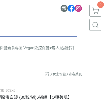
0
物保健
素食專區 Vegan
飲控保健
♥客人見證好評
女士保健
青春美肌
3B-30SX6
耀膠原蛋白錠 (30粒/袋)6袋組【Q彈美肌】