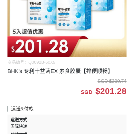
商品编号：
Q0092B-60X5
BHK's 专利十益菌EX 素食胶囊【排便顺畅】
SGD
$
390.74
$
201.28
SGD
运送&付款
运送方式
国际快递