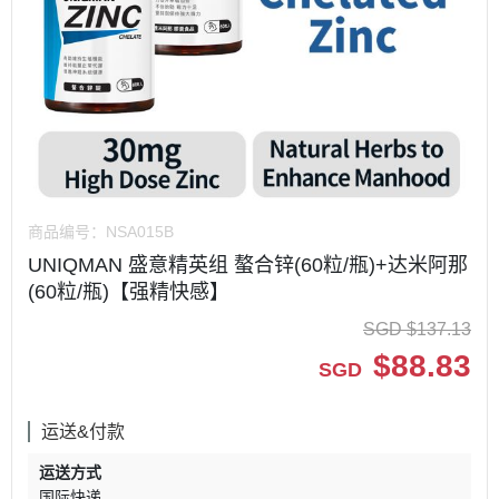
商品编号：
NSA015B
UNIQMAN 盛意精英组 螯合锌(60粒/瓶)+达米阿那
(60粒/瓶)【强精快感】
SGD
$
137.13
$
88.83
SGD
运送&付款
运送方式
国际快递