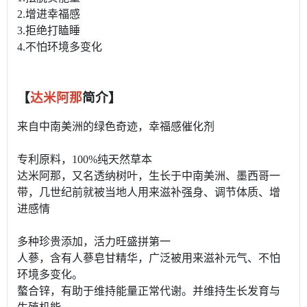
2.增进幸福感
3.拒绝打瞌睡
4.不怕环境多变化
【
达米阿那
简介】
来自中南美洲的绿色奇迹，幸福感催化剂
专利原料，100%纯天然草本
达米阿那，又名透纳树叶，生长于中南美洲、墨西哥一
带，几世纪前就被当地人用来滋补强身、调节体质、增
进感情
多种珍贵添加，活力旺盛拼第一
人蔘，含有人蔘皂甘精华，广泛被用来滋补元气、不怕
环境多变化。
螯合锌，有助于维持能量正常代谢。并维持生长发育与