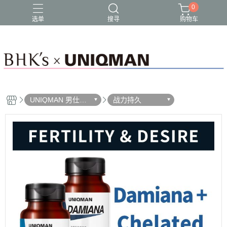
0
选单
搜寻
购物车
UNIQMAN 男仕保
战力持久
健