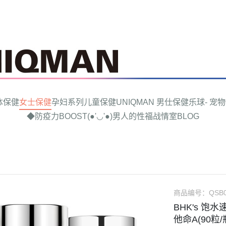
体保健
女士保健
孕妇系列
儿童保健
UNIQMAN 男仕保健
乐球- 宠
◆防疫力BOOST
(●'◡'●)男人的性福战情室
BLOG
商品编号：
QSB
BHK's 饱
他命A(90粒