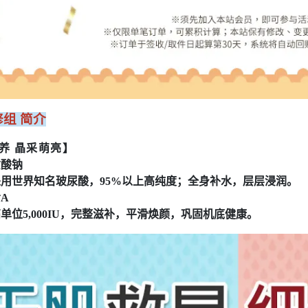
组 简介
养 晶采萌亮
】
酸钠
世界知名玻尿酸，95%以上高纯度；全身补水，层层浸润。
A
位5,000IU，完整滋补，平滑焕颜，巩固机底健康。