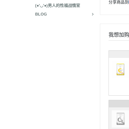
分享商品到
(●'◡'●)男人的性福战情室
BLOG
我想加