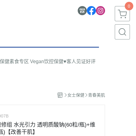
0
物保健
素食专区 Vegan
饮控保健
♥客人见证好评
女士保健
青春美肌
007B
水速修组 水光引力 透明质酸钠(60粒/瓶)+维
/瓶)【改善干肌】