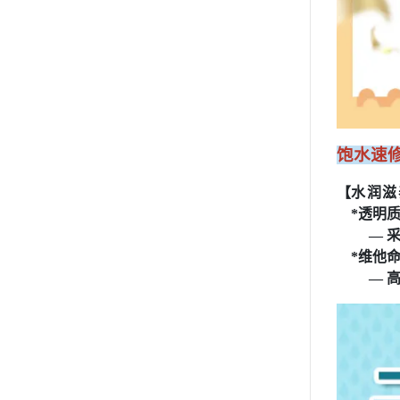
饱水速修
【
水润滋
*透明质
— 采用
*维他命
— 高单