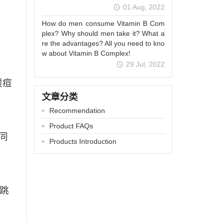
01 Aug, 2022
How do men consume Vitamin B Com
plex? Why should men take it? What a
re the advantages? All you need to kno
w about Vitamin B Complex!
29 Jul, 2022
缓痘
文章分类
Recommendation
Product FAQs
同
Products Introduction
跳