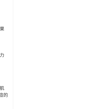
果
力
肌
痘的