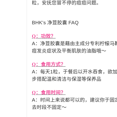
粒，安抚您冒不停的痘痘问题。
BHK's
净荳胶囊
FAQ
Q
：功效？
A
：净荳胶囊是藉由主成分专利柠檬马
痘发炎症状及平衡肌肤的油脂哦～
Q
：食用方式？
A
：每天
1
粒，于餐后以开水吞食，欲
步搭配温和清洁与保湿等保养品
Q
：食用时间？
A
：时间上来说都可以的，建议你于固
去时段不固定～