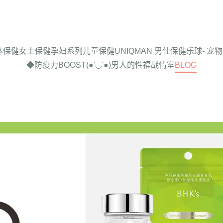
体保健
女士保健
孕妇系列
儿童保健
UNIQMAN 男仕保健
乐球- 宠
◆防疫力BOOST
(●'◡'●)男人的性福战情室
BLOG