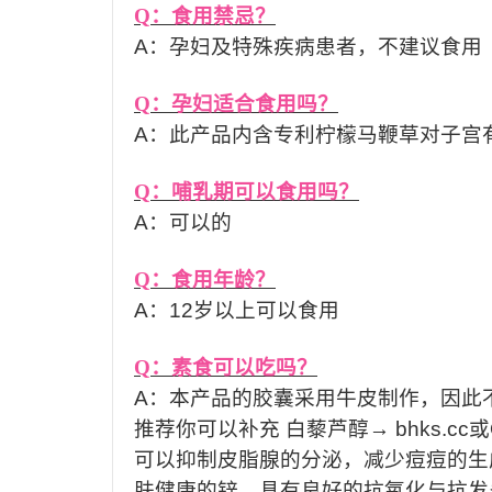
Q
：食用禁忌？
A
：孕妇及特殊疾病患者，不建议食用
Q
：孕妇适合食用吗？
A
：此产品内含专利柠檬马鞭草对子宫
Q
：哺乳期可以食用吗？
A
：可以的
Q
：食用年龄？
A
：
12
岁以上可以食用
Q
：素食可以吃吗？
A
：本产品的胶囊采用牛皮制作，因此
推荐你可以补充
白藜芦醇→
bhks.cc
或
可以抑制皮脂腺的分泌，减少痘痘的生
肤健康的锌，具有良好的抗氧化与抗发