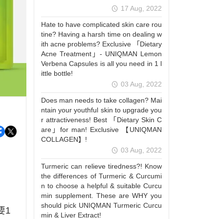
17 Aug, 2022
Hate to have complicated skin care rou
tine? Having a harsh time on dealing w
ith acne problems? Exclusive 「Dietary
Acne Treatment」- UNIQMAN Lemon
Verbena Capsules is all you need in 1 l
ittle bottle!
03 Aug, 2022
Does man needs to take collagen? Mai
ntain your youthful skin to upgrade you
r attractiveness! Best 「Dietary Skin C
are」for man! Exclusive 【UNIQMAN
COLLAGEN】!
03 Aug, 2022
Turmeric can relieve tiredness?! Know
the differences of Turmeric & Curcumi
n to choose a helpful & suitable Curcu
min supplement. These are WHY you
should pick UNIQMAN Turmeric Curcu
要
1
min & Liver Extract!