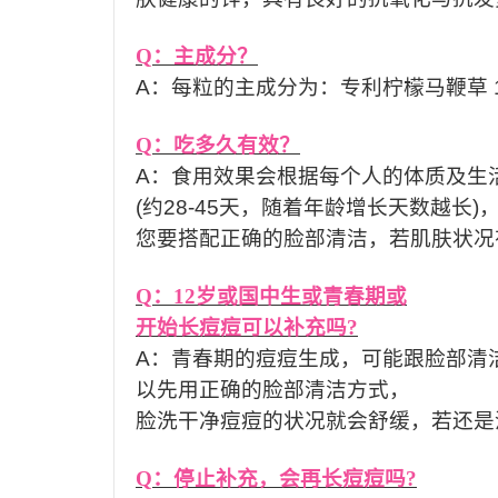
Q
：主成分？
A
：每粒的主成分为：专利柠檬马鞭草
Q
：吃多久有效？
A
：食用效果会根据每个人的体质及生
(
约
28-45
天，随着年龄增长天数越长
)
您要搭配正确的脸部清洁，若肌肤状况
Q
：
12
岁或国中生或青春期或
开始长痘痘可以补充吗
?
A
：青春期的痘痘生成，可能跟脸部清
以先用正确的脸部清洁方式，
脸洗干净痘痘的状况就会舒缓，若还是
Q
：停止补充，会再长痘痘吗
?