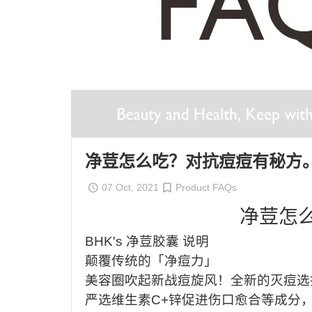
净荳怎么吃？对抗痘痘有秘方
07 Oct, 2021
Product FAQs
净荳怎
BHK's
净荳胶囊
说明
颠覆传统的「净痘力」
美容圈吹起新战痘旋风！全新的灭痘选
严选维生素
C+
锌促进伤口愈合等成分