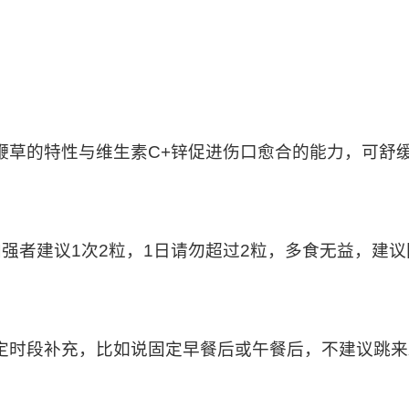
鞭草的特性与维生素
C+
锌促进伤口愈合的能力，可舒
加强者建议
1
次
2
粒，
1
日请勿超过
2
粒，多食无益，建议
定时段补充，比如说固定早餐后或午餐后，不建议跳来