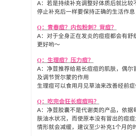
A
：若是持续补充调整好体质后就比较
停止补充后一样要保持正确的生活作息
Q
：青春痘？内包粉刺？背痘？
A
：对于全身正在发炎的痘痘都会有舒
更好哟～
Q
：生理痘？压力痘？
A
：净荳推荐给易长痘痘的肌肤，偶尔
及调节贺尔蒙的作用
生理痘可以食用月见草油来改善经前症
Q
：吃完会狂长痘痘吗？
A
：净荳胶囊不是代谢类的产品，依据
肤油水状况，而使原本没有冒出的痘痘
情形就会减缓，建议至少补充
1
个月的